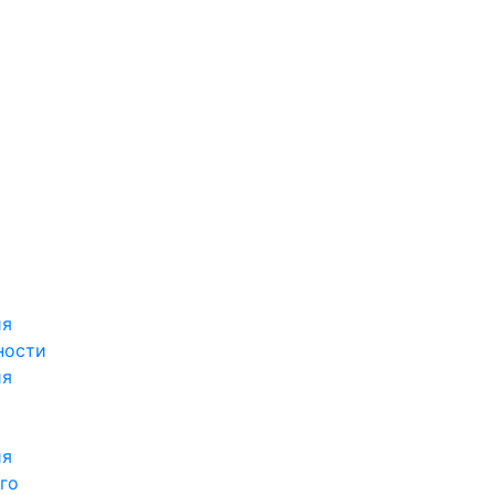
ия
ности
ия
ия
го