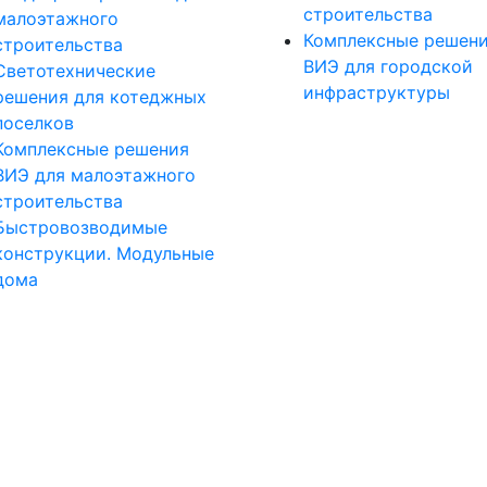
строительства
малоэтажного
Комплексные решен
строительства
ВИЭ для городской
Светотехнические
инфраструктуры
решения для котеджных
поселков
Комплексные решения
ВИЭ для малоэтажного
строительства
Быстровозводимые
конструкции. Модульные
дома