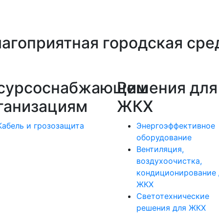
лагоприятная городская сре
сурсоснабжающим
Решения для
ганизациям
ЖКХ
Кабель и грозозащита
Энергоэффективное
оборудование
Вентиляция,
воздухоочистка,
кондиционирование 
ЖКХ
Светотехнические
решения для ЖКХ