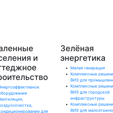
аленные
Зелёная
селения и
энергетика
ттеджное
Малая генерация
Комплексные решен
роительство
ВИЭ для промышлен
Комплексные решен
Энергоэффективное
ВИЭ для городской
оборудование
инфраструктуры
Вентиляция,
Комплексные решен
воздухоочистка,
ВИЭ для малоэтажно
кондиционирование для