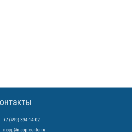
онтакты
+7 (499) 394-14-02
mspp@mspp-center.ru