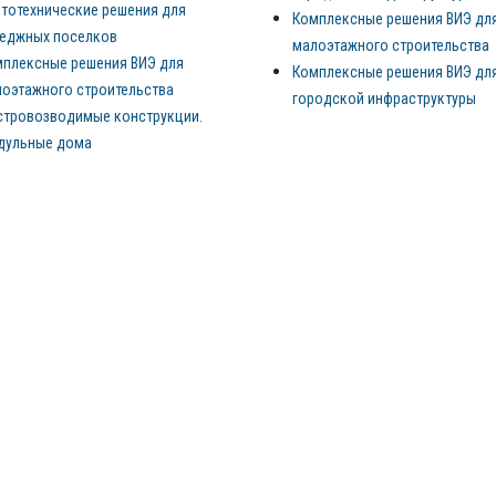
тотехнические решения для
Комплексные решения ВИЭ дл
теджных поселков
малоэтажного строительства
плексные решения ВИЭ для
Комплексные решения ВИЭ дл
оэтажного строительства
городской инфраструктуры
стровозводимые конструкции.
дульные дома