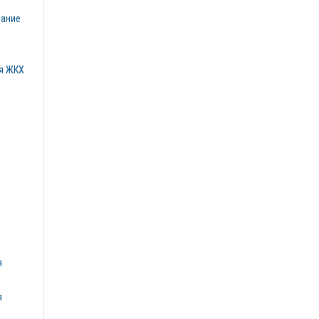
вание
я ЖКХ
я
я